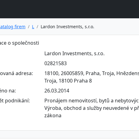
atalog firem
L
Lardon Investments, s.r.o.
ce o společnosti
Lardon Investments, s.r.o.
02821583
rovaná adresa:
18100, 26005859, Praha, Troja, Hnězden
Troja, 18100 Praha 8
ěno na:
26.03.2014
t podnikání:
Pronájem nemovitostí, bytů a nebytovýc
Výroba, obchod a služby neuvedené v př
zákona