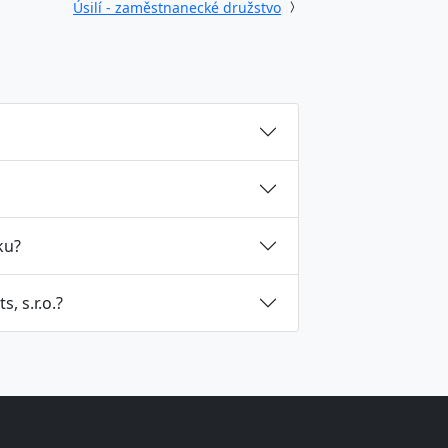
Úsilí - zaměstnanecké družstvo
ku?
, s.r.o.?