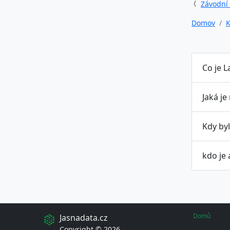
Závodní
Domov
K
Co je L
Jaká je
Kdy byl
kdo je
Domů
Jasnadata.cz
Copyright © 2026