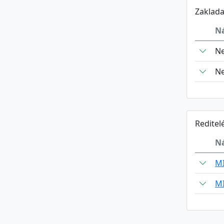
Zaklada
N
Ne
Ne
Reditel
N
M
M