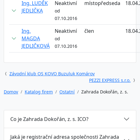
Ing. LUDĚK
Neaktivní
místopředseda
18.04
JEDLIČKA
od
07.10.2016
Ing.
Neaktivní
člen
18.04
MAGDA
od
JEDLIČKOVÁ
07.10.2016
Závodní klub OS KOVO Buzuluk Komárov
PEZZI EXPRESS s.r.o.
Domov
Katalog firem
Ostatní
Zahrada Dokořán, z. s.
Co je Zahrada Dokořán, z. s. ICO?
Jaká je registrační adresa společnosti Zahrada