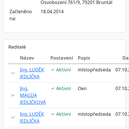
Osvobození 761/9, 79201 Bruntál
Začleněno
18.04.2014
na:
Reditelé
Název
Postavení
Popis
Da
Ing. LUDĚK
Aktivní
místopředseda
07.10
JEDLIČKA
Ing.
Aktivní
člen
07.10
MAGDA
JEDLIČKOVÁ
Ing. LUDĚK
Aktivní
místopředseda
07.10
JEDLIČKA