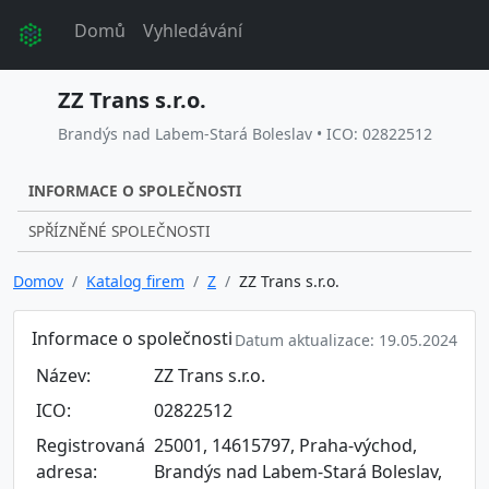
Domů
Vyhledávání
ZZ Trans s.r.o.
Brandýs nad Labem-Stará Boleslav • ICO: 02822512
INFORMACE O SPOLEČNOSTI
SPŘÍZNĚNÉ SPOLEČNOSTI
Domov
Katalog firem
Z
ZZ Trans s.r.o.
Informace o společnosti
Datum aktualizace: 19.05.2024
Název:
ZZ Trans s.r.o.
ICO:
02822512
Registrovaná
25001, 14615797, Praha-východ,
adresa:
Brandýs nad Labem-Stará Boleslav,