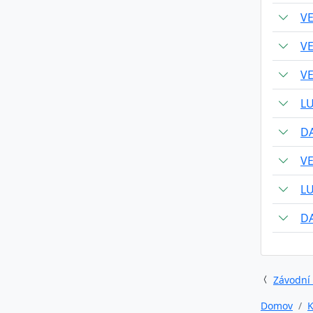
V
V
V
L
DA
V
L
DA
Závodní
Domov
K