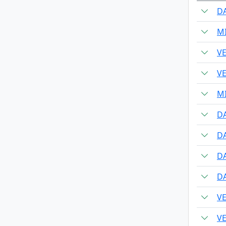
DA
M
V
V
M
DA
DA
DA
DA
V
V