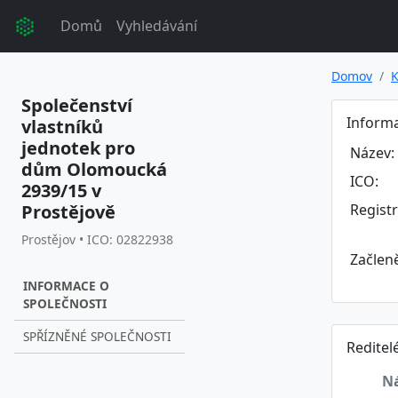
Domů
Vyhledávání
Domov
K
Společenství
Informa
vlastníků
jednotek pro
Název:
dům Olomoucká
ICO:
2939/15 v
Prostějově
Regist
Prostějov • ICO: 02822938
Začlen
INFORMACE O
SPOLEČNOSTI
SPŘÍZNĚNÉ SPOLEČNOSTI
Reditel
N