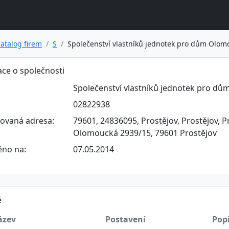
atalog firem
S
Společenství vlastníků jednotek pro dům Olom
ce o společnosti
Společenství vlastníků jednotek pro dů
02822938
rovaná adresa:
79601, 24836095, Prostějov, Prostějov, P
Olomoucká 2939/15, 79601 Prostějov
ěno na:
07.05.2014
é
ázev
Postavení
Pop