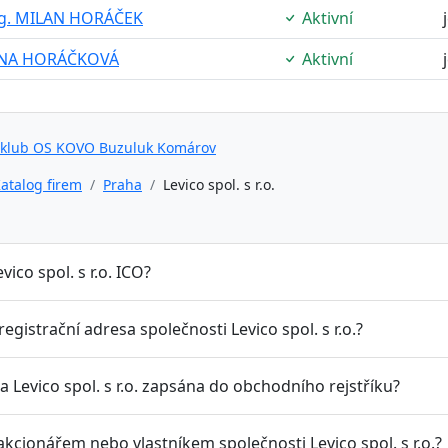
g. MILAN HORÁČEK
Aktivní
ANA HORÁČKOVÁ
Aktivní
 klub OS KOVO Buzuluk Komárov
atalog firem
Praha
Levico spol. s r.o.
evico spol. s r.o. ICO?
 registrační adresa společnosti Levico spol. s r.o.?
a Levico spol. s r.o. zapsána do obchodního rejstříku?
akcionářem nebo vlastníkem společnosti Levico spol. s r.o.?