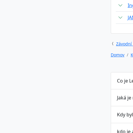
In
J
Závodní
Domov
K
Co je L
Jaká je
Kdy byl
kdo je 