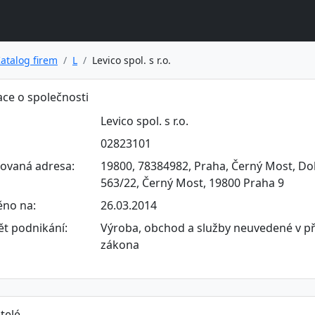
atalog firem
L
Levico spol. s r.o.
ce o společnosti
Levico spol. s r.o.
02823101
rovaná adresa:
19800, 78384982, Praha, Černý Most, D
563/22, Černý Most, 19800 Praha 9
ěno na:
26.03.2014
t podnikání:
Výroba, obchod a služby neuvedené v př
zákona
telé