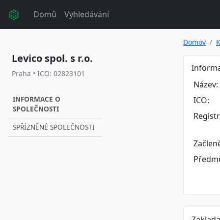
Domů
Vyhledávání
Domov
K
Levico spol. s r.o.
Informa
Praha • ICO: 02823101
Název:
INFORMACE O
ICO:
SPOLEČNOSTI
Regist
SPŘÍZNĚNÉ SPOLEČNOSTI
Začlen
Předmě
Zaklada