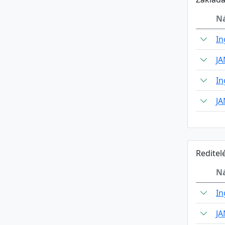
N
In
J
In
J
Reditel
N
In
J