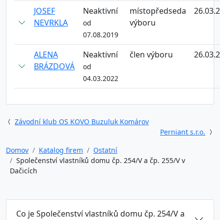
JOSEF
Neaktivní
místopředseda
26.03.
NEVRKLA
výboru
od
07.08.2019
ALENA
Neaktivní
člen výboru
26.03.
BRÁZDOVÁ
od
04.03.2022
Závodní klub OS KOVO Buzuluk Komárov
Perniant s.r.o.
Domov
Katalog firem
Ostatní
Společenství vlastníků domu čp. 254/V a čp. 255/V v
Dačicích
Co je Společenství vlastníků domu čp. 254/V a