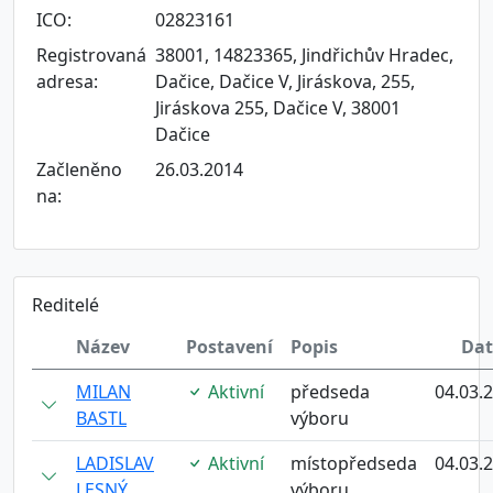
ICO:
02823161
Registrovaná
38001, 14823365, Jindřichův Hradec,
adresa:
Dačice, Dačice V, Jiráskova, 255,
Jiráskova 255, Dačice V, 38001
Dačice
Začleněno
26.03.2014
na:
Reditelé
Název
Postavení
Popis
Da
MILAN
Aktivní
předseda
04.03.
BASTL
výboru
LADISLAV
Aktivní
místopředseda
04.03.
LESNÝ
výboru