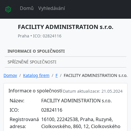
Domů
Vyhledávání
FACILITY ADMINISTRATION s.r.o.
Praha • ICO: 02824116
INFORMACE O SPOLEČNOSTI
SPŘÍZNĚNÉ SPOLEČNOSTI
Domov
Katalog firem
F
FACILITY ADMINISTRATION s.r.o.
Informace o společnosti
Datum aktualizace: 21.05.2024
Název:
FACILITY ADMINISTRATION s.r.o.
ICO:
02824116
Registrovaná
16100, 22242538, Praha, Ruzyně,
adresa:
Ciolkovského, 860, 12, Ciolkovského