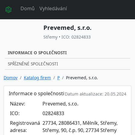
Domů
Vyhledávání
Prevemed, s.r.o.
Střemy • ICO: 02824833
INFORMACE O SPOLEČNOSTI
SPŘÍZNĚNÉ SPOLEČNOSTI
Domov
Katalog firem
P
Prevemed, s.r.o.
Informace o společnosti
Datum aktualizace: 20.05.2024
Název:
Prevemed, s.r.o.
ICO:
02824833
Registrovaná
27734, 28086431, Mělník, Střemy,
adresa:
Střemy, 90, č.p. 90, 27734 Střemy