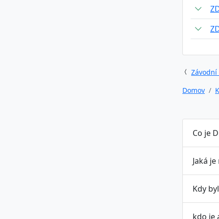
Z
Z
Závodní
Domov
K
Co je D
Jaká je
Kdy byl
kdo je