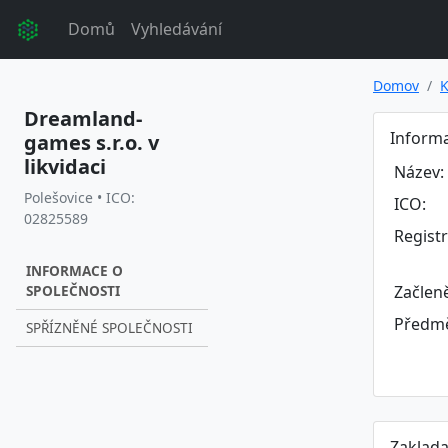
Domů
Vyhledávání
Domov
K
Dreamland-
Informa
games s.r.o. v
likvidaci
Název:
Polešovice • ICO:
ICO:
02825589
Regist
INFORMACE O
SPOLEČNOSTI
Začlen
Předmě
SPŘÍZNĚNÉ SPOLEČNOSTI
Zaklada