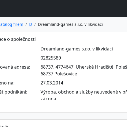
atalog firem
D
Dreamland-games s.r.o. v likvidaci
ce o společnosti
Dreamland-games s.r.o. v likvidaci
02825589
rovaná adresa:
68737, 4774647, Uherské Hradiště, Polešo
68737 Polešovice
ěno na:
27.03.2014
t podnikání:
Výroba, obchod a služby neuvedené v př
zákona
telé