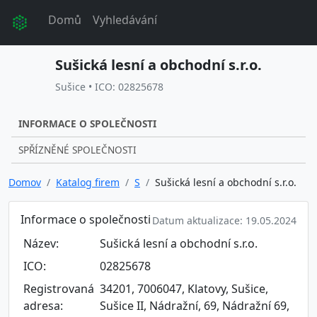
Domů
Vyhledávání
Sušická lesní a obchodní s.r.o.
Sušice • ICO: 02825678
INFORMACE O SPOLEČNOSTI
SPŘÍZNĚNÉ SPOLEČNOSTI
Domov
Katalog firem
S
Sušická lesní a obchodní s.r.o.
Informace o společnosti
Datum aktualizace: 19.05.2024
Název:
Sušická lesní a obchodní s.r.o.
ICO:
02825678
Registrovaná
34201, 7006047, Klatovy, Sušice,
adresa:
Sušice II, Nádražní, 69, Nádražní 69,