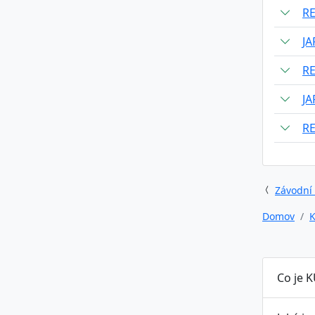
R
J
R
J
R
Závodní
Domov
K
Co je K