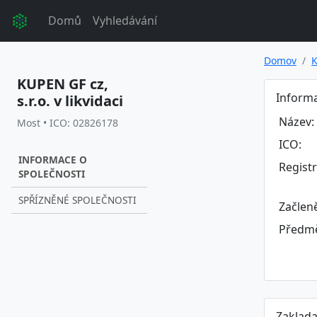
Domů
Vyhledávání
Domov
K
KUPEN GF cz,
Informa
s.r.o. v likvidaci
Název:
Most • ICO: 02826178
ICO:
INFORMACE O
Regist
SPOLEČNOSTI
SPŘÍZNĚNÉ SPOLEČNOSTI
Začlen
Předmě
Zaklada