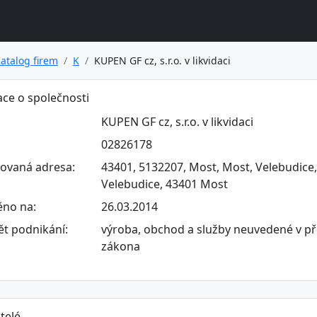
atalog firem
K
KUPEN GF cz, s.r.o. v likvidaci
ce o společnosti
KUPEN GF cz, s.r.o. v likvidaci
02826178
rovaná adresa:
43401, 5132207, Most, Most, Velebudice, 
Velebudice, 43401 Most
ěno na:
26.03.2014
t podnikání:
výroba, obchod a služby neuvedené v př
zákona
telé