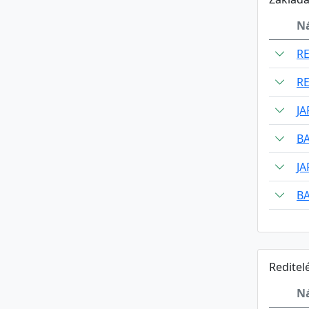
N
R
R
J
B
J
B
Reditel
N