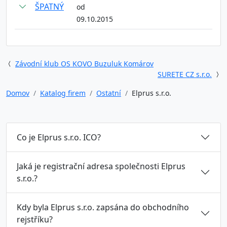
ŠPATNÝ
od
09.10.2015
Závodní klub OS KOVO Buzuluk Komárov
SURETE CZ s.r.o.
Domov
Katalog firem
Ostatní
Elprus s.r.o.
Co je Elprus s.r.o. ICO?
Jaká je registrační adresa společnosti Elprus
s.r.o.?
Kdy byla Elprus s.r.o. zapsána do obchodního
rejstříku?