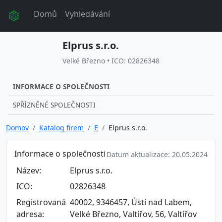
Domů
Vyhledávání
Elprus s.r.o.
Velké Březno • ICO: 02826348
INFORMACE O SPOLEČNOSTI
SPŘÍZNĚNÉ SPOLEČNOSTI
Domov
Katalog firem
E
Elprus s.r.o.
Informace o společnosti
Datum aktualizace: 20.05.2024
Název:
Elprus s.r.o.
ICO:
02826348
Registrovaná
40002, 9346457, Ústí nad Labem,
adresa:
Velké Březno, Valtířov, 56, Valtířov