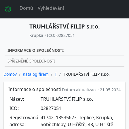
Domů
Vyhledávání
TRUHLÁŘSTVÍ FILIP s.r.o.
Krupka • ICO: 02827051
INFORMACE O SPOLEČNOSTI
SPŘÍZNĚNÉ SPOLEČNOSTI
Domov
Katalog firem
T
TRUHLÁŘSTVÍ FILIP s.r.o.
Informace o společnosti
Datum aktualizace: 21.05.2024
Název:
TRUHLÁŘSTVÍ FILIP s.r.o.
ICO:
02827051
Registrovaná
41742, 18535623, Teplice, Krupka,
adresa:
Soběchleby, U Hřiště, 48, U Hřiště