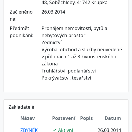
48, Soběchleby, 41742 Krupka
Začleněno
26.03.2014
na:
Předmět
Pronájem nemovitostí, bytů a
podnikání:
nebytových prostor
Zednictví
Výroba, obchod a služby neuvedené
v přílohách 1 až 3 živnostenského
zákona
Truhlářství, podlahářství
Pokrývačství, tesařství
Zakladatelé
Název
Postavení
Popis
Datum
ZBYNĚK
Aktivní
26.03.2014