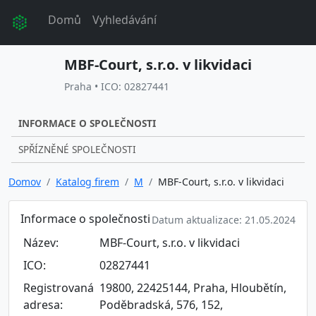
Domů
Vyhledávání
MBF-Court, s.r.o. v likvidaci
Praha • ICO: 02827441
INFORMACE O SPOLEČNOSTI
SPŘÍZNĚNÉ SPOLEČNOSTI
Domov
Katalog firem
M
MBF-Court, s.r.o. v likvidaci
Informace o společnosti
Datum aktualizace: 21.05.2024
Název:
MBF-Court, s.r.o. v likvidaci
ICO:
02827441
Registrovaná
19800, 22425144, Praha, Hloubětín,
adresa:
Poděbradská, 576, 152,