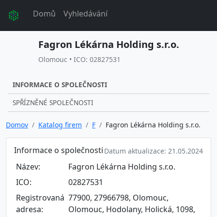
Domů
Vyhledávání
Fagron Lékárna Holding s.r.o.
Olomouc • ICO: 02827531
INFORMACE O SPOLEČNOSTI
SPŘÍZNĚNÉ SPOLEČNOSTI
Domov
Katalog firem
F
Fagron Lékárna Holding s.r.o.
Informace o společnosti
Datum aktualizace: 21.05.2024
Název:
Fagron Lékárna Holding s.r.o.
ICO:
02827531
Registrovaná
77900, 27966798, Olomouc,
adresa:
Olomouc, Hodolany, Holická, 1098,