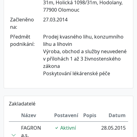
31m, Holická 1098/31m, Hodolany,
77900 Olomouc
Začleněno
27.03.2014
na:
Předmět
Prodej kvasného lihu, konzumního
podnikání:
lihu a lihovin
Výroba, obchod a služby neuvedené
v přílohách 1 až 3 živnostenského
zákona
Poskytování lékárenské péče
Zakladatelé
Název
Postavení
Popis
Datum
FAGRON
Aktivní
28.05.2015
a.s.