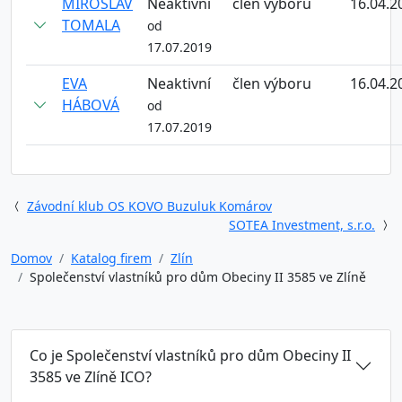
MIROSLAV
Neaktivní
člen výboru
16.04.2
TOMALA
od
17.07.2019
EVA
Neaktivní
člen výboru
16.04.2
HÁBOVÁ
od
17.07.2019
Závodní klub OS KOVO Buzuluk Komárov
SOTEA Investment, s.r.o.
Domov
Katalog firem
Zlín
Společenství vlastníků pro dům Obeciny II 3585 ve Zlíně
Co je Společenství vlastníků pro dům Obeciny II
3585 ve Zlíně ICO?