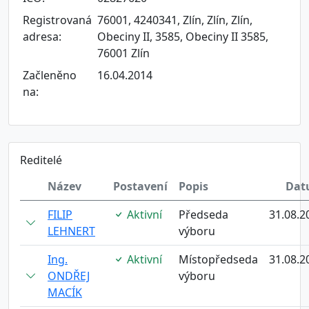
Registrovaná
76001, 4240341, Zlín, Zlín, Zlín,
adresa:
Obeciny II, 3585, Obeciny II 3585,
76001 Zlín
Začleněno
16.04.2014
na:
Reditelé
Název
Postavení
Popis
Dat
FILIP
Aktivní
Předseda
31.08.2
LEHNERT
výboru
Ing.
Aktivní
Místopředseda
31.08.2
ONDŘEJ
výboru
MACÍK