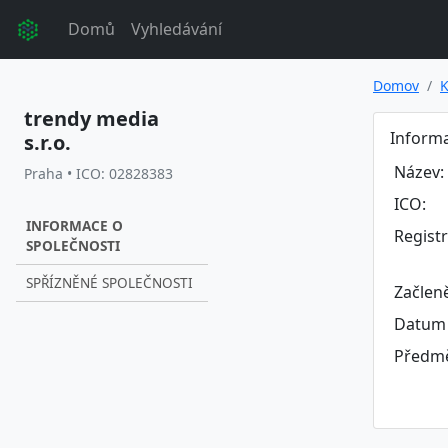
Domů
Vyhledávání
Domov
K
trendy media
Informa
s.r.o.
Název:
Praha • ICO: 02828383
ICO:
INFORMACE O
Regist
SPOLEČNOSTI
SPŘÍZNĚNÉ SPOLEČNOSTI
Začlen
Datum 
Předmě