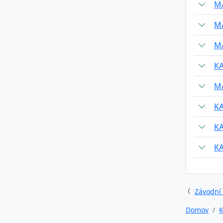
M
M
M
KA
M
KA
KA
KA
Závodní
Domov
K