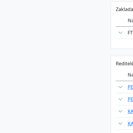
Zaklada
N
FT
Reditel
N
PE
PE
KA
KA