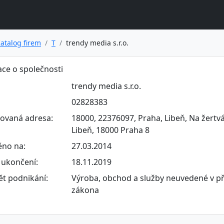
atalog firem
T
trendy media s.r.o.
ce o společnosti
trendy media s.r.o.
02828383
rovaná adresa:
18000, 22376097, Praha, Libeň, Na žertvá
Libeň, 18000 Praha 8
ěno na:
27.03.2014
ukončení:
18.11.2019
t podnikání:
Výroba, obchod a služby neuvedené v př
zákona