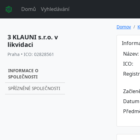
Domů
Vyhledávání
Domov
K
3 KLAUNI s.r.o. v
Informa
likvidaci
Název:
Praha • ICO: 02828561
ICO:
INFORMACE O
Regist
SPOLEČNOSTI
SPŘÍZNĚNÉ SPOLEČNOSTI
Začlen
Datum 
Předmě