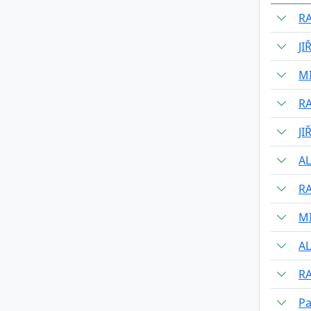
R
JI
M
R
JI
AL
R
M
AL
R
Pa