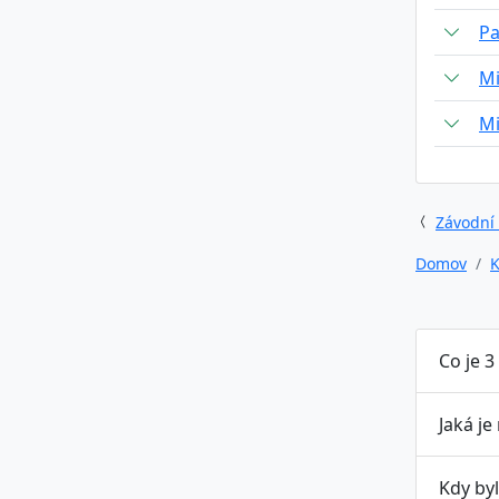
Pa
Mi
Mi
Závodní
Domov
K
Co je 3
Jaká je
Kdy byl