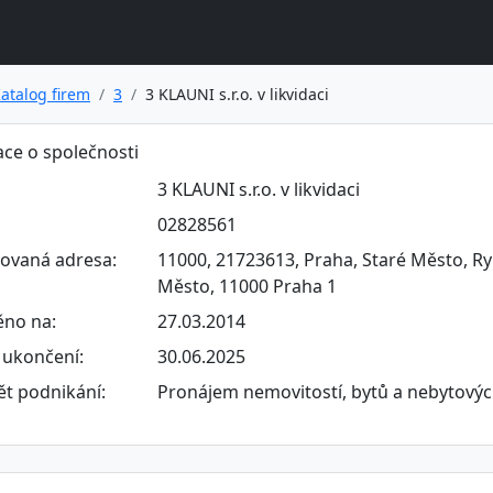
atalog firem
3
3 KLAUNI s.r.o. v likvidaci
ce o společnosti
3 KLAUNI s.r.o. v likvidaci
02828561
rovaná adresa:
11000, 21723613, Praha, Staré Město, Ry
Město, 11000 Praha 1
ěno na:
27.03.2014
ukončení:
30.06.2025
t podnikání:
Pronájem nemovitostí, bytů a nebytovýc