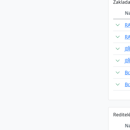
Zaklada
N
R
R
JI
JI
B
B
Reditel
N