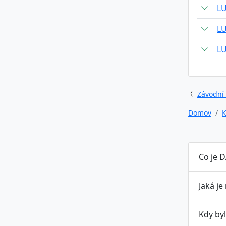
L
L
L
Závodní
Domov
K
Co je D
Jaká je
Kdy byl