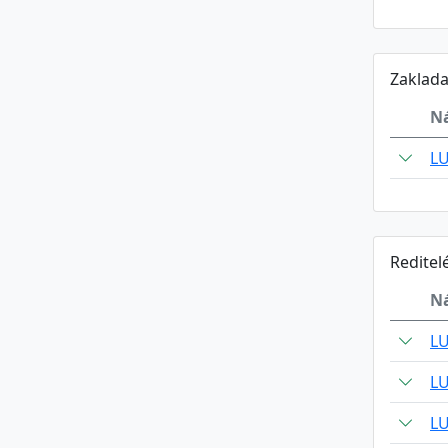
Zaklada
N
L
Reditel
N
L
L
L