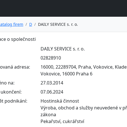
atalog firem
D
DAILY SERVICE s. r. o.
ce o společnosti
DAILY SERVICE s. r. o.
02828910
rovaná adresa:
16000, 22289704, Praha, Vokovice, Klade
Vokovice, 16000 Praha 6
ěno na:
27.03.2014
ukončení:
07.06.2024
t podnikání:
Hostinská činnost
Výroba, obchod a služby neuvedené v př
zákona
Pekařství, cukrářství