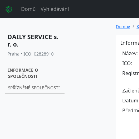
Domů
Vyhledávání
Domov
K
DAILY SERVICE s.
Informa
r. o.
Název:
Praha • ICO: 02828910
ICO:
INFORMACE O
Regist
SPOLEČNOSTI
SPŘÍZNĚNÉ SPOLEČNOSTI
Začlen
Datum 
Předmě