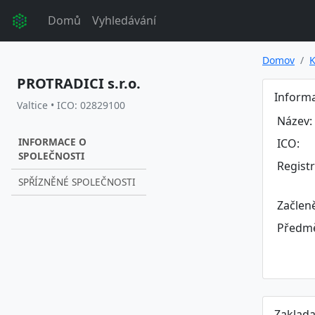
Domů
Vyhledávání
Domov
K
PROTRADICI s.r.o.
Informa
Valtice • ICO: 02829100
Název:
INFORMACE O
ICO:
SPOLEČNOSTI
Regist
SPŘÍZNĚNÉ SPOLEČNOSTI
Začlen
Předmě
Zaklada