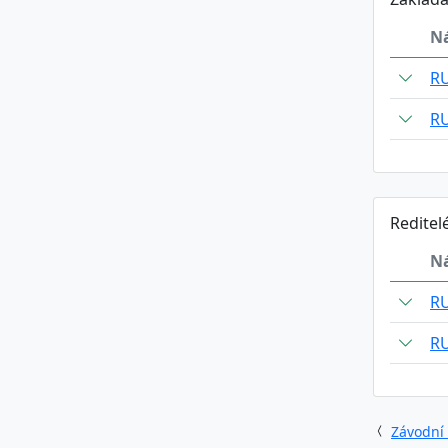
N
R
R
Reditel
N
R
R
Závodní