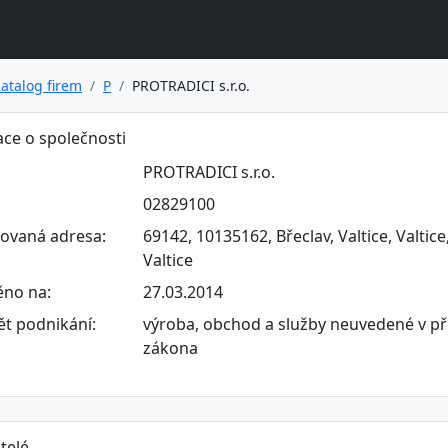
atalog firem
P
PROTRADICI s.r.o.
ce o společnosti
PROTRADICI s.r.o.
02829100
rovaná adresa:
69142, 10135162, Břeclav, Valtice, Valtic
Valtice
ěno na:
27.03.2014
t podnikání:
výroba, obchod a služby neuvedené v př
zákona
telé