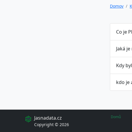
Domov
K
Co je P
Jaká je
Kdy by
kdo je
Domů
Jasnadata.cz
Copyright © 2026