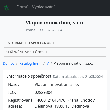
Domů
Vyhledávání
Vlapon innovation, s.r.o.
Praha • ICO: 02829304
INFORMACE O SPOLEČNOSTI
SPŘÍZNĚNÉ SPOLEČNOSTI
Domov
Katalog firem
V
Vlapon innovation, s.r.o.
Informace o společnosti
Datum aktualizace: 21.05.2024
Název:
Vlapon innovation, s.r.o.
ICO:
02829304
Registrovaná
14800, 21845476, Praha, Chodov,
adresa:
Dědinova, 1989, 18, Dědinova