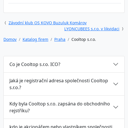
Závodní klub OS KOVO Buzuluk Komárov
LYONCUBEES s.r.o. v likvidaci
Domov
Katalog firem
Praha
Cooltop s.r.o.
Co je Cooltop s.r.o. ICO?
Jaká je registrační adresa společnosti Cooltop
s.r.o.?
Kdy byla Cooltop s.r.o. zapsána do obchodního
rejstříku?
kdo je akcionářem nebo vlastníkem společnosti