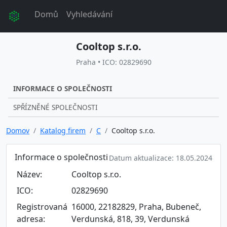
Domů
Vyhledávání
Cooltop s.r.o.
Praha • ICO: 02829690
INFORMACE O SPOLEČNOSTI
SPŘÍZNĚNÉ SPOLEČNOSTI
Domov
Katalog firem
C
Cooltop s.r.o.
Informace o společnosti
Datum aktualizace: 18.05.2024
Název:
Cooltop s.r.o.
ICO:
02829690
Registrovaná
16000, 22182829, Praha, Bubeneč,
adresa:
Verdunská, 818, 39, Verdunská