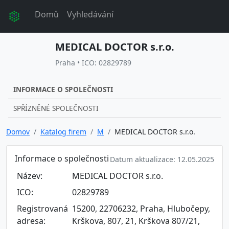
Domů
Vyhledávání
MEDICAL DOCTOR s.r.o.
Praha • ICO: 02829789
INFORMACE O SPOLEČNOSTI
SPŘÍZNĚNÉ SPOLEČNOSTI
Domov
Katalog firem
M
MEDICAL DOCTOR s.r.o.
Informace o společnosti
Datum aktualizace: 12.05.2025
Název:
MEDICAL DOCTOR s.r.o.
ICO:
02829789
Registrovaná
15200, 22706232, Praha, Hlubočepy,
adresa:
Krškova, 807, 21, Krškova 807/21,