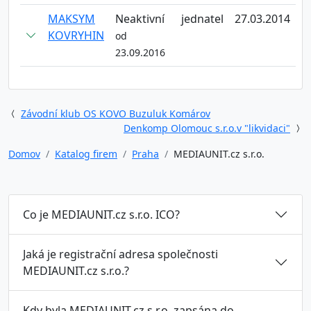
MAKSYM
Neaktivní
jednatel
27.03.2014
KOVRYHIN
od
23.09.2016
Závodní klub OS KOVO Buzuluk Komárov
Denkomp Olomouc s.r.o.v "likvidaci"
Domov
Katalog firem
Praha
MEDIAUNIT.cz s.r.o.
Co je MEDIAUNIT.cz s.r.o. ICO?
Jaká je registrační adresa společnosti
MEDIAUNIT.cz s.r.o.?
Kdy byla MEDIAUNIT.cz s.r.o. zapsána do