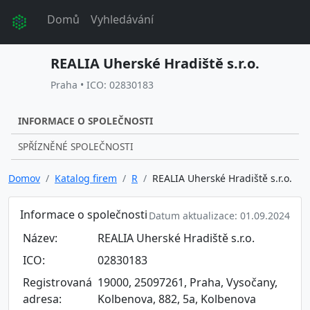
Domů
Vyhledávání
REALIA Uherské Hradiště s.r.o.
Praha • ICO: 02830183
INFORMACE O SPOLEČNOSTI
SPŘÍZNĚNÉ SPOLEČNOSTI
Domov
Katalog firem
R
REALIA Uherské Hradiště s.r.o.
Informace o společnosti
Datum aktualizace: 01.09.2024
Název:
REALIA Uherské Hradiště s.r.o.
ICO:
02830183
Registrovaná
19000, 25097261, Praha, Vysočany,
adresa:
Kolbenova, 882, 5a, Kolbenova