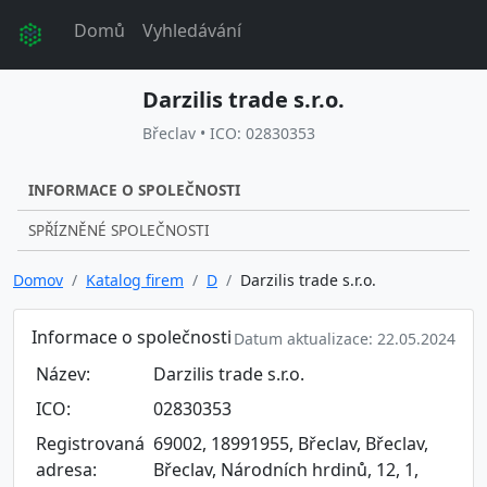
Domů
Vyhledávání
Darzilis trade s.r.o.
Břeclav • ICO: 02830353
INFORMACE O SPOLEČNOSTI
SPŘÍZNĚNÉ SPOLEČNOSTI
Domov
Katalog firem
D
Darzilis trade s.r.o.
Informace o společnosti
Datum aktualizace: 22.05.2024
Název:
Darzilis trade s.r.o.
ICO:
02830353
Registrovaná
69002, 18991955, Břeclav, Břeclav,
adresa:
Břeclav, Národních hrdinů, 12, 1,