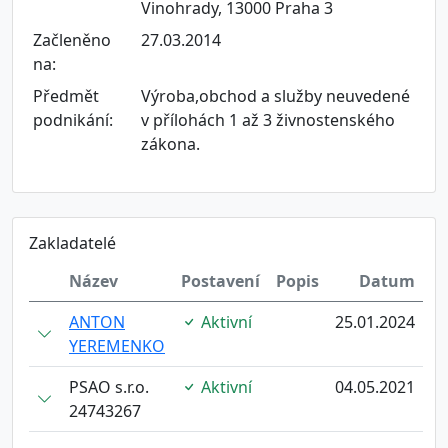
Vinohrady, 13000 Praha 3
Začleněno
27.03.2014
na:
Předmět
Výroba,obchod a služby neuvedené
podnikání:
v přílohách 1 až 3 živnostenského
zákona.
Zakladatelé
Název
Postavení
Popis
Datum
ANTON
Aktivní
25.01.2024
YEREMENKO
PSAO s.r.o.
Aktivní
04.05.2021
24743267