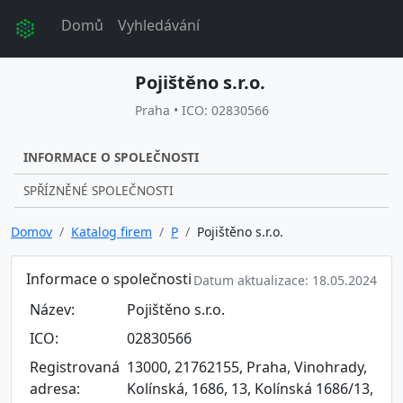
Domů
Vyhledávání
Pojištěno s.r.o.
Praha • ICO: 02830566
INFORMACE O SPOLEČNOSTI
SPŘÍZNĚNÉ SPOLEČNOSTI
Domov
Katalog firem
P
Pojištěno s.r.o.
Informace o společnosti
Datum aktualizace: 18.05.2024
Název:
Pojištěno s.r.o.
ICO:
02830566
Registrovaná
13000, 21762155, Praha, Vinohrady,
adresa:
Kolínská, 1686, 13, Kolínská 1686/13,