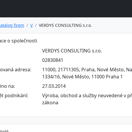
atalog firem
V
VERDYS CONSULTING s.r.o.
ce o společnosti
VERDYS CONSULTING s.r.o.
02830841
rovaná adresa:
11000, 21711305, Praha, Nové Město, Nav
1334/16, Nové Město, 11000 Praha 1
ěno na:
27.03.2014
t podnikání:
Výroba, obchod a služby neuvedené v př
zákona
telé