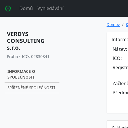
Domů
Vyhledávání
Domov
K
VERDYS
Informa
CONSULTING
s.r.o.
Název:
Praha • ICO: 02830841
ICO:
Regist
INFORMACE O
SPOLEČNOSTI
Začlen
SPŘÍZNĚNÉ SPOLEČNOSTI
Předmě
Zaklada