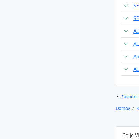
S
S
AL
AL
Al
A
Závodní
Domov
K
Co je 