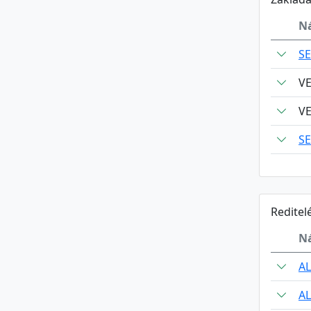
N
S
V
V
S
Reditel
N
AL
AL