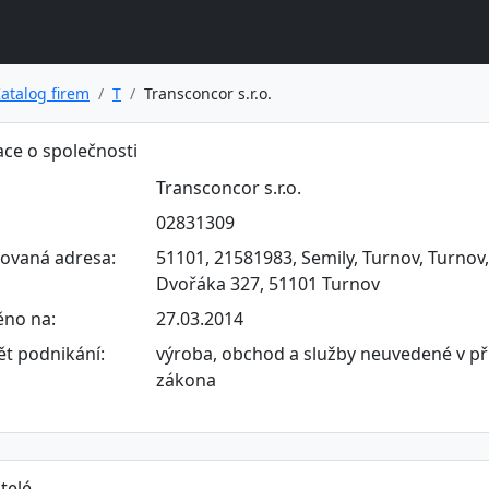
atalog firem
T
Transconcor s.r.o.
ce o společnosti
Transconcor s.r.o.
02831309
rovaná adresa:
51101, 21581983, Semily, Turnov, Turnov
Dvořáka 327, 51101 Turnov
ěno na:
27.03.2014
t podnikání:
výroba, obchod a služby neuvedené v př
zákona
telé