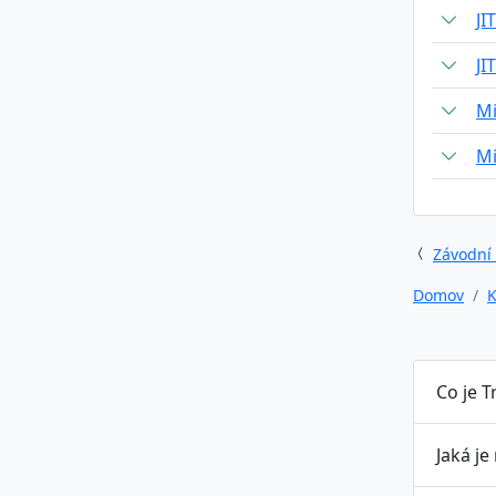
JI
JI
Mi
Mi
Závodní
Domov
K
Co je T
Jaká je