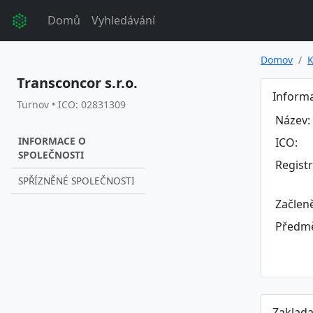
Domů
Vyhledávání
Domov
K
Transconcor s.r.o.
Informa
Turnov • ICO: 02831309
Název:
INFORMACE O
ICO:
SPOLEČNOSTI
Regist
SPŘÍZNĚNÉ SPOLEČNOSTI
Začlen
Předmě
Zaklada