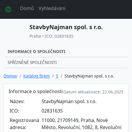
Domů
Vyhledávání
StavbyNajman spol. s r.o.
Praha • ICO: 02831635
INFORMACE O SPOLEČNOSTI
SPŘÍZNĚNÉ SPOLEČNOSTI
Domov
Katalog firem
S
StavbyNajman spol. s r.o.
Informace o společnosti
Datum aktualizace: 22.06.2025
Název:
StavbyNajman spol. s r.o.
ICO:
02831635
Registrovaná
11000, 21709149, Praha, Nové
adresa:
Město, Revoluční, 1082, 8, Revoluční