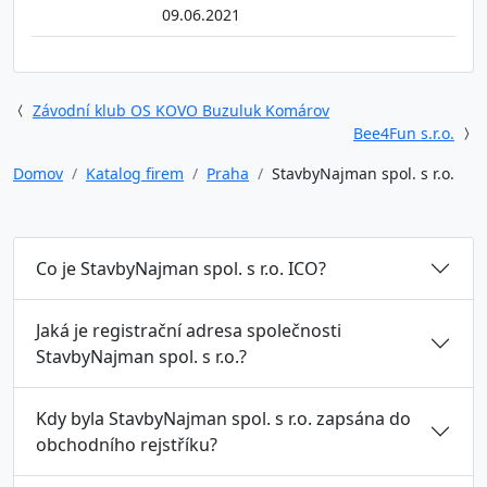
09.06.2021
Závodní klub OS KOVO Buzuluk Komárov
Bee4Fun s.r.o.
Domov
Katalog firem
Praha
StavbyNajman spol. s r.o.
Co je StavbyNajman spol. s r.o. ICO?
Jaká je registrační adresa společnosti
StavbyNajman spol. s r.o.?
Kdy byla StavbyNajman spol. s r.o. zapsána do
obchodního rejstříku?