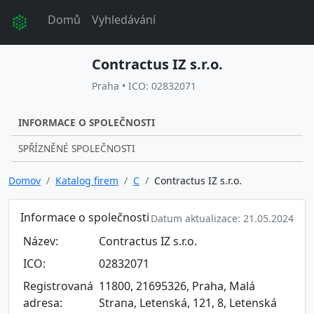
Domů
Vyhledávání
Contractus IZ s.r.o.
Praha • ICO: 02832071
INFORMACE O SPOLEČNOSTI
SPŘÍZNĚNÉ SPOLEČNOSTI
Domov
Katalog firem
C
Contractus IZ s.r.o.
Informace o společnosti
Datum aktualizace: 21.05.2024
Název:
Contractus IZ s.r.o.
ICO:
02832071
Registrovaná
11800, 21695326, Praha, Malá
adresa:
Strana, Letenská, 121, 8, Letenská