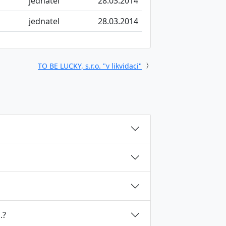
jednatel
28.03.2014
jednatel
28.03.2014
TO BE LUCKY, s.r.o. "v likvidaci"
.?