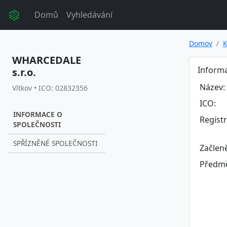
Domů
Vyhledávání
Domov
K
WHARCEDALE
Informa
s.r.o.
Název:
Vítkov • ICO: 02832356
ICO:
INFORMACE O
Regist
SPOLEČNOSTI
SPŘÍZNĚNÉ SPOLEČNOSTI
Začlen
Předmě