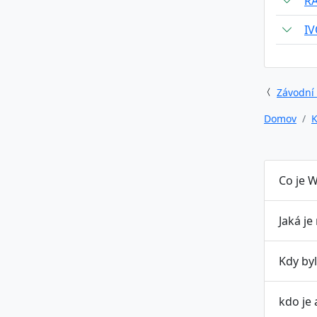
R
IV
Závodní
Domov
K
Co je 
Jaká je
Kdy by
kdo je