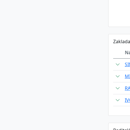
Zaklada
N
S
M
R
IV