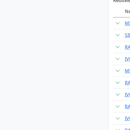
Reditel
N
M
S
R
IV
M
R
IV
R
IV