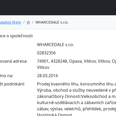
atalog firem
W
WHARCEDALE s.r.o.
ce o společnosti
WHARCEDALE s.r.o.
02832356
rovaná adresa:
74901, 4328248, Opava, Vítkov, Vítkov, 
Vítkov
ěno na:
28.03.2014
t podnikání:
Prodej kvasného lihu, konzumního lihu a
Výroba, obchod a služby neuvedené v př
zákonaObory činnosti:Velkoobchod a ma
kulturně-vzdělávacích a zábavních zaříze
zábav, výstav, veletrhů, přehlídek, prod
Hostinská činnost