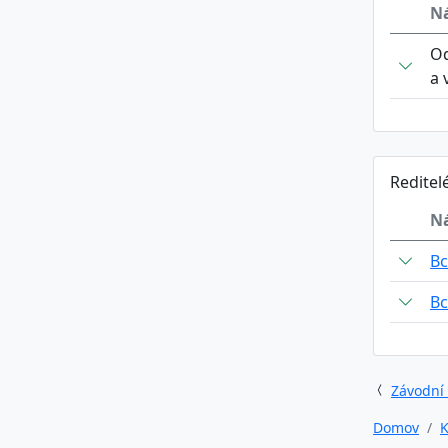
N
Od
a 
Reditel
N
Bc
Bc
Závodní
Domov
K