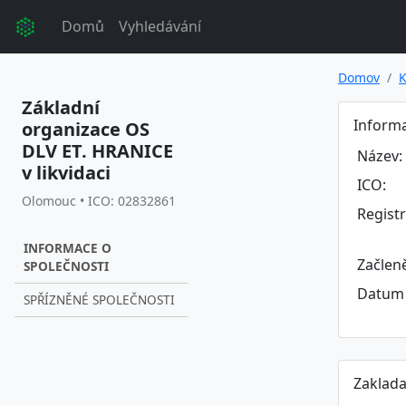
Domů
Vyhledávání
Domov
K
Základní
Informa
organizace OS
DLV ET. HRANICE
Název:
v likvidaci
ICO:
Olomouc • ICO: 02832861
Regist
INFORMACE O
Začlen
SPOLEČNOSTI
Datum 
SPŘÍZNĚNÉ SPOLEČNOSTI
Zaklada