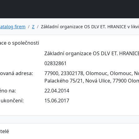
atalog firem
Z
Základní organizace OS DLV ET. HRANICE v likv
ce o společnosti
Základní organizace OS DLV ET. HRANICE 
02832861
rovaná adresa:
77900, 23302178, Olomouc, Olomouc, Nov
Palackého 75/21, Nová Ulice, 77900 Ol
ěno na:
22.04.2014
ukončení:
15.06.2017
telé