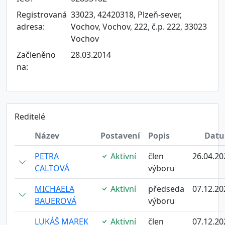
Registrovaná
33023, 42420318, Plzeň-sever,
adresa:
Vochov, Vochov, 222, č.p. 222, 33023
Vochov
Začleněno
28.03.2014
na:
Reditelé
Název
Postavení
Popis
Dat
PETRA
Aktivní
člen
26.04.20
CALTOVÁ
výboru
MICHAELA
Aktivní
předseda
07.12.20
BAUEROVÁ
výboru
LUKÁŠ MAREK
Aktivní
člen
07.12.20