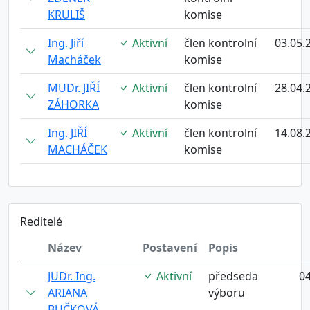
KRULIŠ
komise
Ing. Jiří
Aktivní
člen kontrolní
03.05.
Macháček
komise
MUDr. JIŘÍ
Aktivní
člen kontrolní
28.04.
ZÁHORKA
komise
Ing. JIŘÍ
Aktivní
člen kontrolní
14.08.
MACHÁČEK
komise
Reditelé
Název
Postavení
Popis
JUDr. Ing.
Aktivní
předseda
04
ARIANA
výboru
BUČKOVÁ