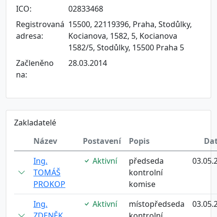
ICO:
02833468
Registrovaná
15500, 22119396, Praha, Stodůlky,
adresa:
Kocianova, 1582, 5, Kocianova
1582/5, Stodůlky, 15500 Praha 5
Začleněno
28.03.2014
na:
Zakladatelé
Název
Postavení
Popis
Da
Ing.
Aktivní
předseda
03.05.
TOMÁŠ
kontrolní
PROKOP
komise
Ing.
Aktivní
místopředseda
03.05.
ZDENĚK
kontrolní