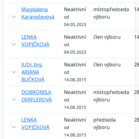
Magdalena
Neaktivní
místopředseda
14
Karaneševová
výboru
od
04.05.2023
LENKA
Neaktivní
člen výboru
14
VOPIČKOVÁ
od
04.05.2023
JUDr. Ing.
Neaktivní
člen výboru
28
ARIANA
od
BUČKOVÁ
14.08.2015
DOBROMILA
Neaktivní
místopředseda
28
DERFLEROVÁ
výboru
od
14.08.2015
LENKA
Neaktivní
předseda
28
VOPIČKOVÁ
výboru
od
14.08.2015