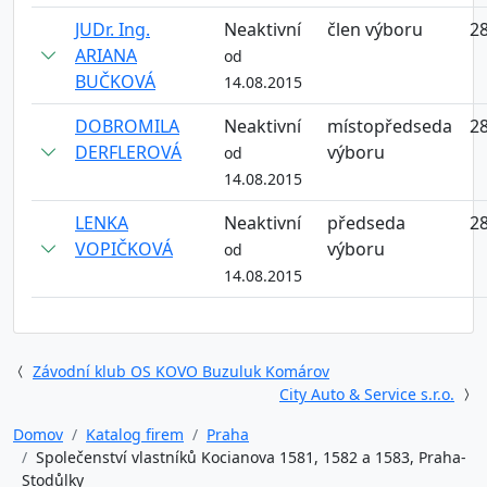
JUDr. Ing.
Neaktivní
člen výboru
28
ARIANA
od
BUČKOVÁ
14.08.2015
DOBROMILA
Neaktivní
místopředseda
28
DERFLEROVÁ
výboru
od
14.08.2015
LENKA
Neaktivní
předseda
28
VOPIČKOVÁ
výboru
od
14.08.2015
Závodní klub OS KOVO Buzuluk Komárov
City Auto & Service s.r.o.
Domov
Katalog firem
Praha
Společenství vlastníků Kocianova 1581, 1582 a 1583, Praha-
Stodůlky