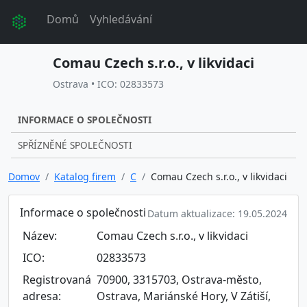
Domů
Vyhledávání
Comau Czech s.r.o., v likvidaci
Ostrava • ICO: 02833573
INFORMACE O SPOLEČNOSTI
SPŘÍZNĚNÉ SPOLEČNOSTI
Domov
Katalog firem
C
Comau Czech s.r.o., v likvidaci
Informace o společnosti
Datum aktualizace: 19.05.2024
Název:
Comau Czech s.r.o., v likvidaci
ICO:
02833573
Registrovaná
70900, 3315703, Ostrava-město,
adresa:
Ostrava, Mariánské Hory, V Zátiší,