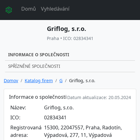
Domů
Vyhledávání
Griflog, s.r.o.
Praha • ICO: 02834341
INFORMACE O SPOLEČNOSTI
SPŘÍZNĚNÉ SPOLEČNOSTI
Domov
Katalog firem
G
Griflog, s.r.o.
Informace o společnosti
Datum aktualizace: 20.05.2024
Název:
Griflog, s.r.o.
ICO:
02834341
Registrovaná
15300, 22047557, Praha, Radotín,
adresa:
Výpadová, 277, 11, Výpadová