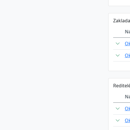
Zaklada
N
Ok
Ok
Reditel
N
Ok
Ok