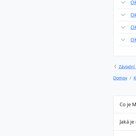
O
Ok
O
O
Závodní
Domov
K
Co je M
Jaká je