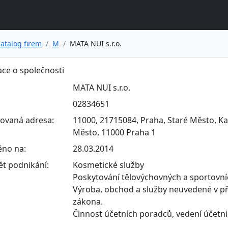
atalog firem
M
MATA NUI s.r.o.
ce o společnosti
MATA NUI s.r.o.
02834651
rovaná adresa:
11000, 21715084, Praha, Staré Město, Ka
Město, 11000 Praha 1
ěno na:
28.03.2014
t podnikání:
Kosmetické služby
Poskytování tělovýchovných a sportovních
Výroba, obchod a služby neuvedené v př
zákona.
Činnost účetních poradců, vedení účetni