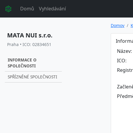
Domů
Vyhledávání
Domov
K
MATA NUI s.r.o.
Informa
Praha • ICO: 02834651
Název:
INFORMACE O
ICO:
SPOLEČNOSTI
Regist
SPŘÍZNĚNÉ SPOLEČNOSTI
Začlen
Předmě