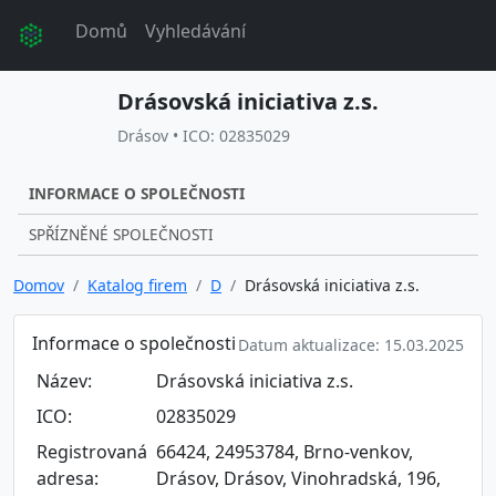
Domů
Vyhledávání
Drásovská iniciativa z.s.
Drásov • ICO: 02835029
INFORMACE O SPOLEČNOSTI
SPŘÍZNĚNÉ SPOLEČNOSTI
Domov
Katalog firem
D
Drásovská iniciativa z.s.
Informace o společnosti
Datum aktualizace: 15.03.2025
Název:
Drásovská iniciativa z.s.
ICO:
02835029
Registrovaná
66424, 24953784, Brno-venkov,
adresa:
Drásov, Drásov, Vinohradská, 196,