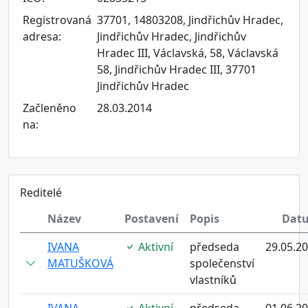
Registrovaná
37701, 14803208, Jindřichův Hradec,
adresa:
Jindřichův Hradec, Jindřichův
Hradec III, Václavská, 58, Václavská
58, Jindřichův Hradec III, 37701
Jindřichův Hradec
Začleněno
28.03.2014
na:
Reditelé
Název
Postavení
Popis
Dat
IVANA
Aktivní
předseda
29.05.2
MATUŠKOVÁ
společenství
vlastníků