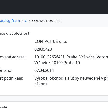
atalog firem
C
CONTACT US s.r.o.
ce o společnosti
CONTACT US s.r.o.
02835428
rovaná adresa:
10100, 22656421, Praha, Vršovice, Voron
Vršovice, 10100 Praha 10
ěno na:
07.04.2014
t podnikání:
Výroba, obchod a služby neuvedené v př
zákona
telé