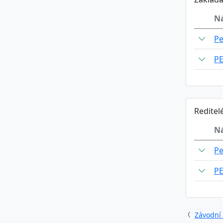
N
Pe
PE
Reditel
N
Pe
PE
Závodní