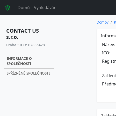
Domů
Vyhledávání
Domov
K
CONTACT US
Informa
s.r.o.
Název:
Praha • ICO: 02835428
ICO:
INFORMACE O
Regist
SPOLEČNOSTI
SPŘÍZNĚNÉ SPOLEČNOSTI
Začlen
Předmě
Zaklada