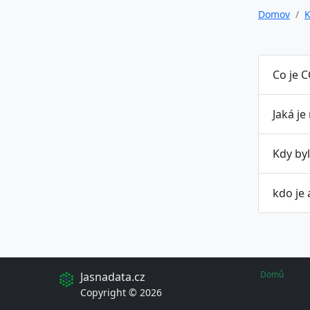
Domov
K
Co je C
Jaká je
Kdy by
kdo je
Domů
Jasnadata.cz
Copyright © 2026