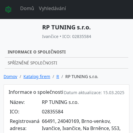
Domů
Vyhledávání
RP TUNING s.r.o.
Ivančice • ICO: 02835584
INFORMACE O SPOLEČNOSTI
SPŘÍZNĚNÉ SPOLEČNOSTI
Domov
Katalog firem
R
RP TUNING s.r.o.
Informace o společnosti
Datum aktualizace: 15.03.2025
Název:
RP TUNING s.r.o.
ICO:
02835584
Registrovaná
66491, 24040169, Brno-venkov,
adresa:
Ivančice, Ivančice, Na Brněnce, 553,