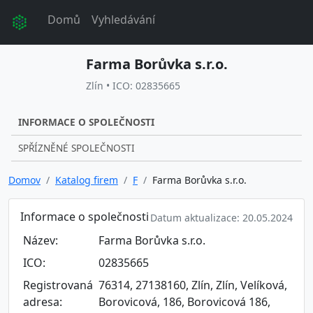
Domů
Vyhledávání
Farma Borůvka s.r.o.
Zlín • ICO: 02835665
INFORMACE O SPOLEČNOSTI
SPŘÍZNĚNÉ SPOLEČNOSTI
Domov
Katalog firem
F
Farma Borůvka s.r.o.
Informace o společnosti
Datum aktualizace: 20.05.2024
Název:
Farma Borůvka s.r.o.
ICO:
02835665
Registrovaná
76314, 27138160, Zlín, Zlín, Velíková,
adresa:
Borovicová, 186, Borovicová 186,