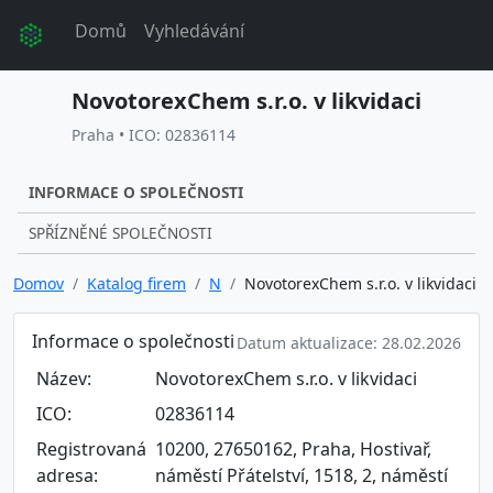
Domů
Vyhledávání
NovotorexChem s.r.o. v likvidaci
Praha • ICO: 02836114
INFORMACE O SPOLEČNOSTI
SPŘÍZNĚNÉ SPOLEČNOSTI
Domov
Katalog firem
N
NovotorexChem s.r.o. v likvidaci
Informace o společnosti
Datum aktualizace: 28.02.2026
Název:
NovotorexChem s.r.o. v likvidaci
ICO:
02836114
Registrovaná
10200, 27650162, Praha, Hostivař,
adresa:
náměstí Přátelství, 1518, 2, náměstí