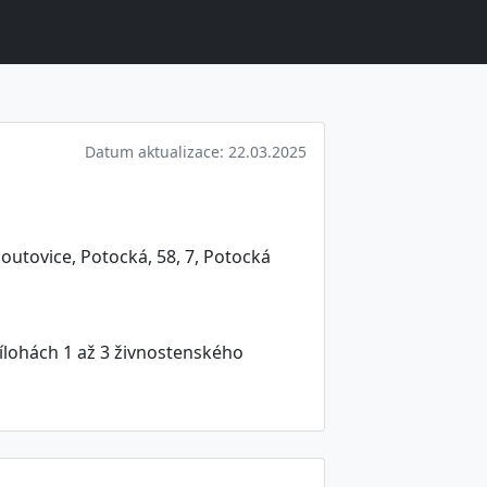
Datum aktualizace: 22.03.2025
utovice, Potocká, 58, 7, Potocká
ílohách 1 až 3 živnostenského