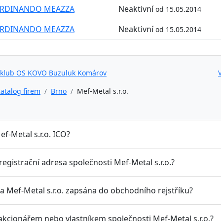
ERDINANDO MEAZZA
Neaktivní
od 15.05.2014
ERDINANDO MEAZZA
Neaktivní
od 15.05.2014
 klub OS KOVO Buzuluk Komárov
atalog firem
Brno
Mef-Metal s.r.o.
ef-Metal s.r.o. ICO?
 registrační adresa společnosti Mef-Metal s.r.o.?
a Mef-Metal s.r.o. zapsána do obchodního rejstříku?
 akcionářem nebo vlastníkem společnosti Mef-Metal s.r.o.?