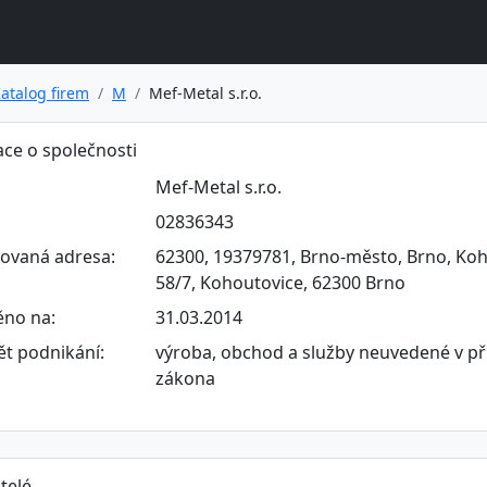
atalog firem
M
Mef-Metal s.r.o.
ce o společnosti
Mef-Metal s.r.o.
02836343
rovaná adresa:
62300, 19379781, Brno-město, Brno, Koho
58/7, Kohoutovice, 62300 Brno
ěno na:
31.03.2014
t podnikání:
výroba, obchod a služby neuvedené v př
zákona
telé