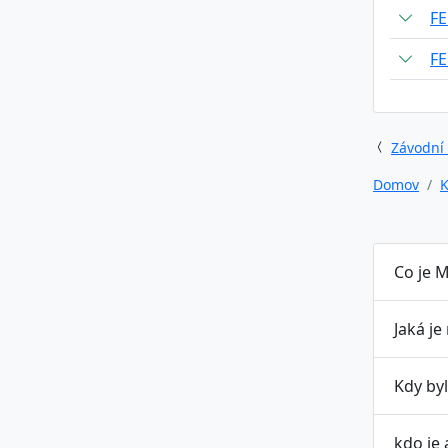
F
F
Závodní
Domov
K
Co je M
Jaká je
Kdy byl
kdo je