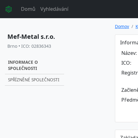
Domů
Vyhledávání
Domov
K
Mef-Metal s.r.o.
Informa
Brno • ICO: 02836343
Název:
INFORMACE O
ICO:
SPOLEČNOSTI
Regist
SPŘÍZNĚNÉ SPOLEČNOSTI
Začlen
Předmě
Zaklada