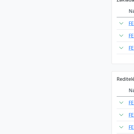
N
F
F
F
Reditel
N
F
F
F