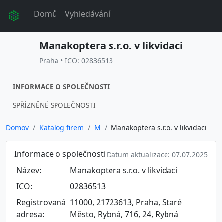
Domů
Vyhledávání
Manakoptera s.r.o. v likvidaci
Praha • ICO: 02836513
INFORMACE O SPOLEČNOSTI
SPŘÍZNĚNÉ SPOLEČNOSTI
Domov
Katalog firem
M
Manakoptera s.r.o. v likvidaci
Informace o společnosti
Datum aktualizace: 07.07.2025
Název:
Manakoptera s.r.o. v likvidaci
ICO:
02836513
Registrovaná
11000, 21723613, Praha, Staré
adresa:
Město, Rybná, 716, 24, Rybná