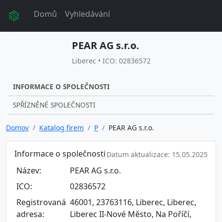
Domů
Vyhledávání
PEAR AG s.r.o.
Liberec • ICO: 02836572
INFORMACE O SPOLEČNOSTI
SPŘÍZNĚNÉ SPOLEČNOSTI
Domov
Katalog firem
P
PEAR AG s.r.o.
Informace o společnosti
Datum aktualizace: 15.05.2025
Název:
PEAR AG s.r.o.
ICO:
02836572
Registrovaná
46001, 23763116, Liberec, Liberec,
adresa:
Liberec II-Nové Město, Na Poříčí,