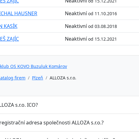
EŠ ZAJÍC
Neaktivní
od 15.12.2021
ICHAL HAUSNER
Neaktivní
od 11.10.2016
N KASÍK
Neaktivní
od 03.08.2018
EŠ ZAJÍC
Neaktivní
od 15.12.2021
 klub OS KOVO Buzuluk Komárov
atalog firem
Plzeň
ALLOZA s.r.o.
LLOZA s.r.o. ICO?
 registrační adresa společnosti ALLOZA s.r.o.?