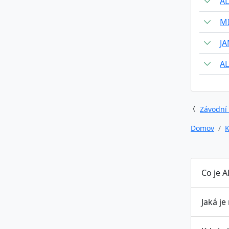
AL
M
JA
AL
Závodní
Domov
K
Co je A
Jaká je