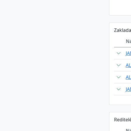
Zaklada
N
JA
AL
AL
JA
Reditel
N