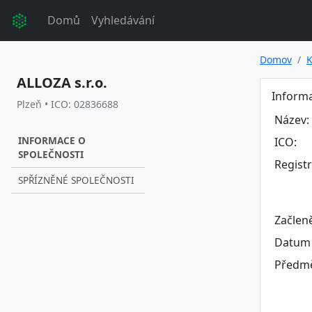
Domů
Vyhledávání
Domov
K
ALLOZA s.r.o.
Informa
Plzeň • ICO: 02836688
Název:
INFORMACE O
ICO:
SPOLEČNOSTI
Regist
SPŘÍZNĚNÉ SPOLEČNOSTI
Začlen
Datum 
Předmě