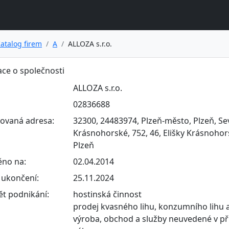
atalog firem
A
ALLOZA s.r.o.
ce o společnosti
ALLOZA s.r.o.
02836688
rovaná adresa:
32300, 24483974, Plzeň-město, Plzeň, Sev
Krásnohorské, 752, 46, Elišky Krásnohor
Plzeň
ěno na:
02.04.2014
ukončení:
25.11.2024
t podnikání:
hostinská činnost
prodej kvasného lihu, konzumního lihu a
výroba, obchod a služby neuvedené v př