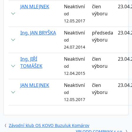
JAN MLEJNEK
Neaktivní
člen
23.04.
výboru
od
12.05.2017
Ing. JAN BRYŠKA
Neaktivní
předseda
23.04.
výboru
od
24.07.2014
Ing. JIŘÍ
Neaktivní
člen
23.04.
TOMÁŠEK
výboru
od
12.04.2015
JAN MLEJNEK
Neaktivní
člen
23.04.
výboru
od
12.05.2017
Závodní klub OS KOVO Buzuluk Komárov
XPLODD COMPANY s.r.o.