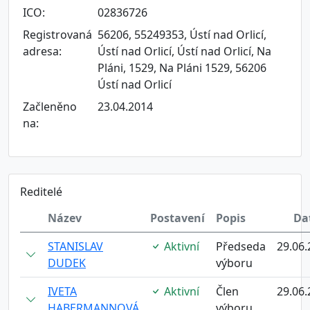
ICO:
02836726
Registrovaná
56206, 55249353, Ústí nad Orlicí,
adresa:
Ústí nad Orlicí, Ústí nad Orlicí, Na
Pláni, 1529, Na Pláni 1529, 56206
Ústí nad Orlicí
Začleněno
23.04.2014
na:
Reditelé
Název
Postavení
Popis
Da
STANISLAV
Aktivní
Předseda
29.06.
DUDEK
výboru
IVETA
Aktivní
Člen
29.06.
HABERMANNOVÁ
výboru