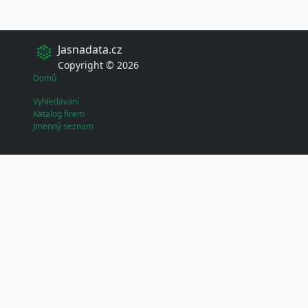
Jasnadata.cz
Copyright © 2026
Domů
Vyhledávání
Katalog firem
Jmenný seznam