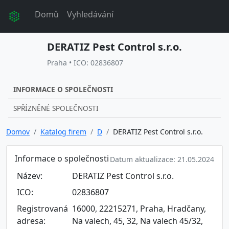
Domů
Vyhledávání
DERATIZ Pest Control s.r.o.
Praha • ICO: 02836807
INFORMACE O SPOLEČNOSTI
SPŘÍZNĚNÉ SPOLEČNOSTI
Domov
Katalog firem
D
DERATIZ Pest Control s.r.o.
Informace o společnosti
Datum aktualizace: 21.05.2024
Název:
DERATIZ Pest Control s.r.o.
ICO:
02836807
Registrovaná
16000, 22215271, Praha, Hradčany,
adresa:
Na valech, 45, 32, Na valech 45/32,